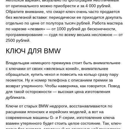
от оригинального можно приобрести и за 4 000 рублей.
Обратите внимание, что смарт-ключ очень часто продается
без железной вставки: периодически ее приходится докупать
отдельно по цене от полутора тысяч рублей. Работа мастера
по нарезке «лезвия» — от 1000 рублей до бесконечности,
программирование — судя по всему весьма несложное — от
2500 рублей.
КЛЮЧ ДЛЯ BMW
Владельцам немецкого премиума стоит быть внимательнее
с ключами от своих «железных коней», внимательнее
обращаться, купить чехол и повесить на кольцо сразу пару
геометок. Ну и номер телефона с описанием премии за
возврат утерянного. Чтобы наверняка, как говорится. Повод
для такой осторожности — высокая цена изготовления
дубликата.
Ключи от старых BMW недороги, восстанавливаются по
расценкам японских и корейских моделей, а вот на
современные машины G- и F-серии, изготовление ключа
взамен утерянного будет стоить целое состояние. Так, ключ-
парус без дисплея, сделанный по оригинальной технологии