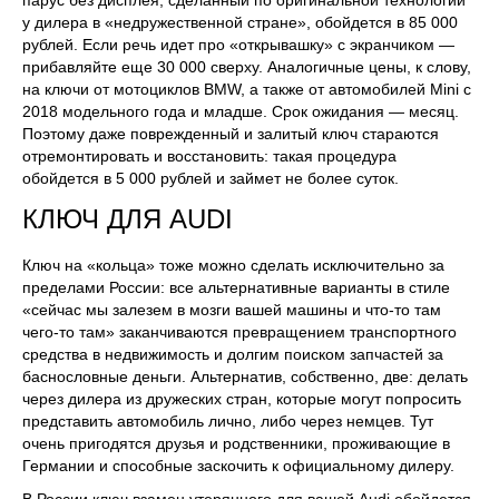
у дилера в «недружественной стране», обойдется в 85 000
рублей. Если речь идет про «открывашку» с экранчиком —
прибавляйте еще 30 000 сверху. Аналогичные цены, к слову,
на ключи от мотоциклов BMW, а также от автомобилей Mini c
2018 модельного года и младше. Срок ожидания — месяц.
Поэтому даже поврежденный и залитый ключ стараются
отремонтировать и восстановить: такая процедура
обойдется в 5 000 рублей и займет не более суток.
КЛЮЧ ДЛЯ AUDI
Ключ на «кольца» тоже можно сделать исключительно за
пределами России: все альтернативные варианты в стиле
«сейчас мы залезем в мозги вашей машины и что-то там
чего-то там» заканчиваются превращением транспортного
средства в недвижимость и долгим поиском запчастей за
баснословные деньги. Альтернатив, собственно, две: делать
через дилера из дружеских стран, которые могут попросить
представить автомобиль лично, либо через немцев. Тут
очень пригодятся друзья и родственники, проживающие в
Германии и способные заскочить к официальному дилеру.
В России ключ взамен утерянного для вашей Audi обойдется