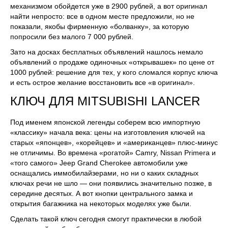
механизмом обойдется уже в 2900 рублей, а вот оригинал
найти непросто: все в одном месте предложили, но не
показали, якобы фирменную «болванку», за которую
попросили без малого 7 000 рублей.
Зато на досках бесплатных объявлений нашлось немало
объявлений о продаже одиночных «открывашек» по цене от
1000 рублей: решение для тех, у кого сломался корпус ключа
и есть острое желание восстановить все «в оригинал».
КЛЮЧ ДЛЯ MITSUBISHI LANCER
Под именем японской легенды соберем всю импортную
«классику» начала века: цены на изготовления ключей на
старых «японцев», «корейцев» и «американцев» плюс-минус
не отличимы. Во времена «рогатой» Camry, Nissan Primera и
«того самого» Jeep Grand Cherokee автомобили уже
оснащались иммобилайзерами, но ни о каких складных
ключах речи не шло — они появились значительно позже, в
середине десятых. А вот кнопки центрального замка и
открытия багажника на некоторых моделях уже были.
Сделать такой ключ сегодня смогут практически в любой